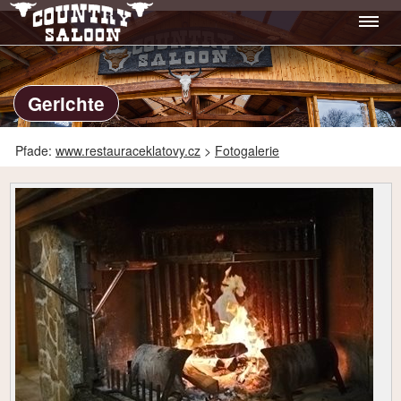
Gerichte
Pfade:
www.restauraceklatovy.cz
>
Fotogalerie